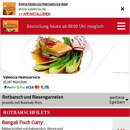
Deine Valencia Heimservice-App!
pizza-valencia.de
>> APP INSTALLIEREN
Bestellung heute ab 08:00 Uhr möglich
Valencia Heimservice
81247 München
Rotbarsch und Riesengarnelen
weitere
Speisen
jeweils mit Basmati-Reis
ROTBARSCHFILETS
Bengali Fisch Curry
Rotbarschfilet mit Kokosmilch, Minze und