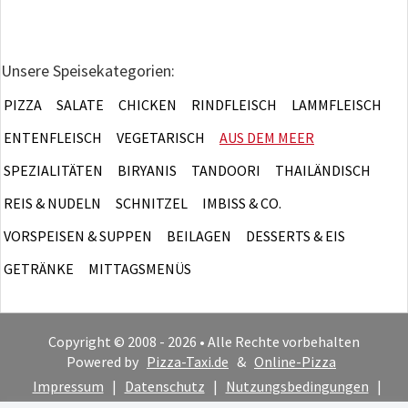
Unsere Speisekategorien:
PIZZA
SALATE
CHICKEN
RINDFLEISCH
LAMMFLEISCH
ENTENFLEISCH
VEGETARISCH
AUS DEM MEER
SPEZIALITÄTEN
BIRYANIS
TANDOORI
THAILÄNDISCH
REIS & NUDELN
SCHNITZEL
IMBISS & CO.
VORSPEISEN & SUPPEN
BEILAGEN
DESSERTS & EIS
GETRÄNKE
MITTAGSMENÜS
Copyright © 2008 - 2026 • Alle Rechte vorbehalten
Powered by
Pizza-Taxi.de
&
Online-Pizza
Impressum
|
Datenschutz
|
Nutzungsbedingungen
|
Cookie-Hinweis