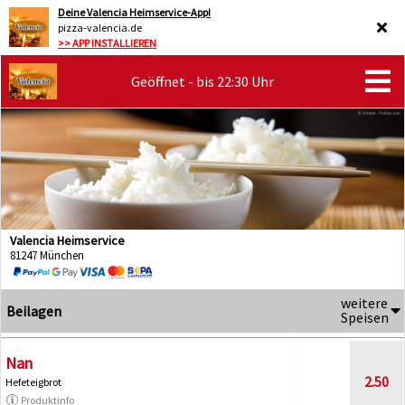
Deine Valencia Heimservice-App!
pizza-valencia.de
>> APP INSTALLIEREN
Geöffnet - bis 22:30 Uhr
Valencia Heimservice
81247 München
weitere
Beilagen
Speisen
Nan
2.50
Hefeteigbrot
Produktinfo